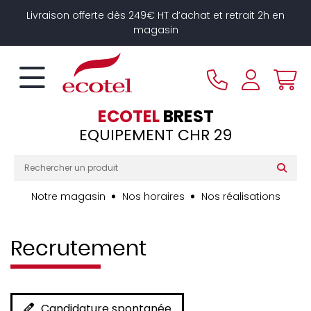
Panneau de gestion des cookies
Livraison offerte dès 249€ HT d’achat et retrait 2h en
magasin
ECOTEL
BREST
EQUIPEMENT CHR 29
Notre magasin
Nos horaires
Nos réalisations
Recrutement
Candidature spontanée