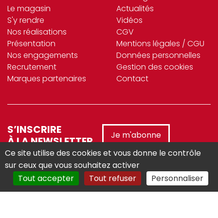
Le magasin
Actualités
S'y rendre
Vidéos
Nos réalisations
CGV
Présentation
Mentions légales / CGU
Nos engagements
Données personnelles
Recrutement
Gestion des cookies
Marques partenaires
Contact
S’INSCRIRE
Je m'abonne
À LA NEWSLETTER
Ce site utilise des cookies et vous donne le contrôle
sur ceux que vous souhaitez activer
Tout accepter
Tout refuser
Personnaliser
Réalisé avec :