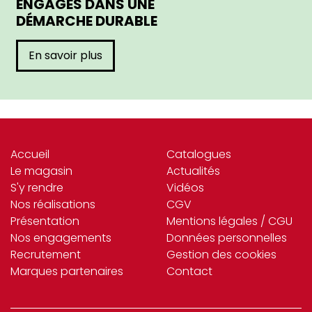
ENGAGÉS DANS UNE
DÉMARCHE DURABLE
En savoir plus
Accueil
Catalogues
Le magasin
Actualités
S'y rendre
Vidéos
Nos réalisations
CGV
Présentation
Mentions légales / CGU
Nos engagements
Données personnelles
Recrutement
Gestion des cookies
Marques partenaires
Contact