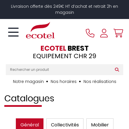
Panneau de gestion des cookies
Livraison offerte dès 249€ HT d’achat et retrait 2h en
magasin
ECOTEL
BREST
EQUIPEMENT CHR 29
Notre magasin
Nos horaires
Nos réalisations
Catalogues
Général
Collectivités
Mobilier